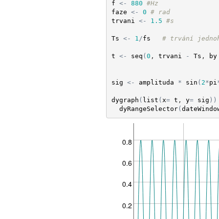
f
<-
880
#Hz
faze
<-
0
# rad
trvani
<-
1.5
#s
Ts
<-
1
/
fs
# trvání jedno
t
<-
seq
(
0
, 
trvani
-
Ts
, 
by
sig
<-
amplituda
*
sin
(
2
*
pi
dygraph
(
list
(
x
=
t
, 
y
=
sig
)
)
dyRangeSelector
(
dateWindo
0.8
0.6
0.4
0.2