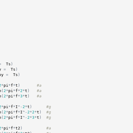
=
Ts
)
y
=
Ts
)
by
=
Ts
)
2
*
pi
*
f
*
t
)
#a
n
(
2
*
pi
*
f
*
2
*
t
)
#a
n
(
2
*
pi
*
f
*
3
*
t
)
#a
2
*
pi
*
f
*
I
^
-
2
*
t
)
#g
n
(
2
*
pi
*
f
*
I
^
-
2
*
2
*
t
)
#g
n
(
2
*
pi
*
f
*
I
^
-
2
*
3
*
t
)
#g
2
*
pi
*
f
*
t2
)
#a