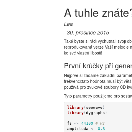
A tuhle znáte
Lea
prosince 2015
Také byste si rádi vychutnali svoji o
reprodukovaná verze Vaší melodie nen
ke své vlastní libosti!
První krůčky při gene
Nejprve si zadáme základní parametr
frekvenci;tato hodnota musí být vět
používá pro zvukové soubory CD kval
Tyto parametry použijeme pro sestav
library
(
seewave
)
library
(
dygraphs
)
fs
<-
44100
# Hz
amplituda
<-
0.8