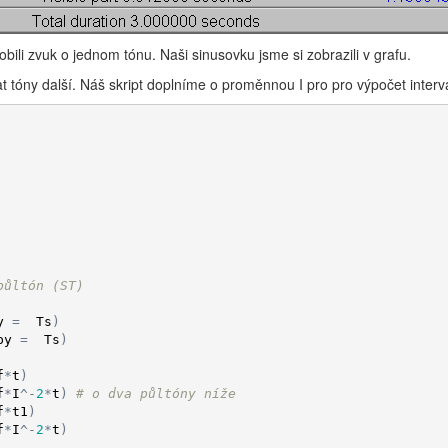
ili zvuk o jednom tónu. Naši sinusovku jsme si zobrazili v grafu.
 tóny další. Náš skript doplníme o proměnnou I pro pro výpočet interv
půltón (ST)
y
=
Ts
)
by
=
Ts
)
f
*
t
)
f
*
I
^
-
2
*
t
)
# o dva půltóny níže
f
*
t1
)
f
*
I
^
-
2
*
t
)