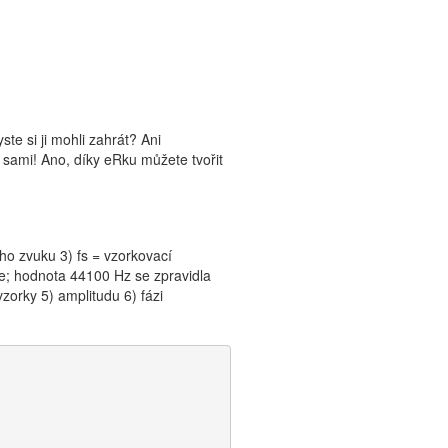
ste si ji mohli zahrát? Ani
 sami! Ano, díky eRku můžete tvořit
ho zvuku 3) fs = vzorkovací
je; hodnota 44100 Hz se zpravidla
zorky 5) amplitudu 6) fázi