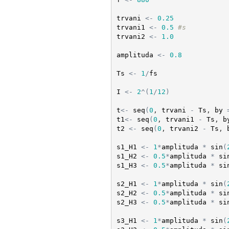
trvani
<-
0.25
trvani1
<-
0.5
#s
trvani2
<-
1.0
amplituda
<-
0.8
Ts
<-
1
/
fs
I
<-
2
^
(
1
/
12
)
t
<-
seq
(
0
, 
trvani
-
Ts
, 
by
t1
<-
seq
(
0
, 
trvani1
-
Ts
, 
b
t2
<-
seq
(
0
, 
trvani2
-
Ts
, 
s1_H1
<-
1
*
amplituda
*
sin
(
s1_H2
<-
0.5
*
amplituda
*
si
s1_H3
<-
0.5
*
amplituda
*
si
s2_H1
<-
1
*
amplituda
*
sin
(
s2_H2
<-
0.5
*
amplituda
*
si
s2_H3
<-
0.5
*
amplituda
*
si
s3_H1
<-
1
*
amplituda
*
sin
(