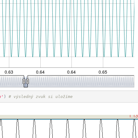
0.63
0.64
0.64
0.65
v'
)
# výsledný zvuk si uložíme