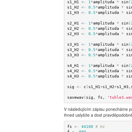
s1_H1
<-
1
*
amplituda
*
sin
(
s1_H2
<-
0.5
*
amplituda
*
si
s1_H3
<-
0.5
*
amplituda
*
si
s2_H1
<-
1
*
amplituda
*
sin
(
s2_H2
<-
0.5
*
amplituda
*
si
s2_H3
<-
0.5
*
amplituda
*
si
s3_H1
<-
1
*
amplituda
*
sin
(
s3_H2
<-
0.5
*
amplituda
*
si
s3_H3
<-
0.5
*
amplituda
*
si
s4_H1
<-
1
*
amplituda
*
sin
(
s4_H2
<-
0.5
*
amplituda
*
si
s4_H3
<-
0.5
*
amplituda
*
si
sig
<-
c
(
s1_H1
+
s1_H2
+
s1_H3
,
savewav
(
sig
, 
fs
, 
'tuhle3.wa
V následujícím zápisu ponecháme prvn
ihned uslyšíte a dost pravděpodobně
fs
<-
44100
# Hz
f
<-
880