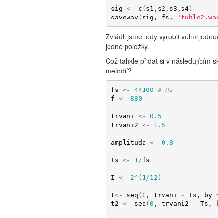
sig
<-
c
(
s1
,
s2
,
s3
,
s4
)
savewav
(
sig
, 
fs
, 
'tuhle2.wa
Zvládli jsme tedy vyrobit velmi jedno
jedné položky.
Což tahkle přidat si v následujícím
melodií?
fs
<-
44100
# Hz
f
<-
880
trvani
<-
0.5
trvani2
<-
1.5
amplituda
<-
0.8
Ts
<-
1
/
fs
I
<-
2
^
(
1
/
12
)
t
<-
seq
(
0
, 
trvani
-
Ts
, 
by
t2
<-
seq
(
0
, 
trvani2
-
Ts
, 