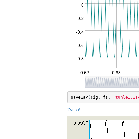
0
-0.2
-0.4
-0.6
-0.8
0.62
0.63
savewav
(
sig
, 
fs
, 
'tuhle1.wa
Zvuk č. 1