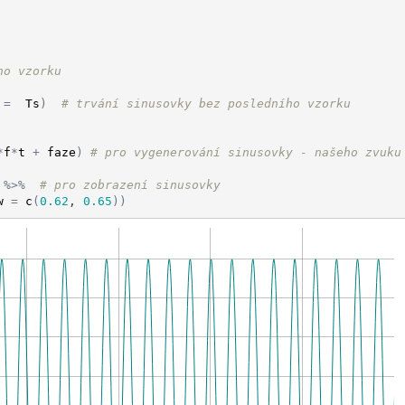
ho vzorku 
=
Ts
)
# trvání sinusovky bez posledního vzorku
*
f
*
t
+
faze
)
# pro vygenerování sinusovky - našeho zvuku
%>%
# pro zobrazení sinusovky
w
=
c
(
0.62
, 
0.65
)
)