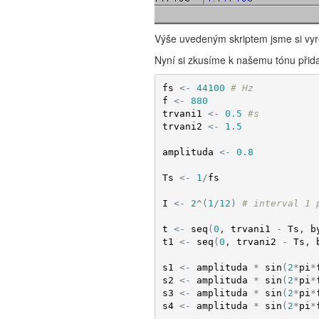
Výše uvedeným skriptem jsme si vyrob
Nyní si zkusíme k našemu tónu přidat
fs
<-
44100
# Hz
f
<-
880
trvani1
<-
0.5
#s
trvani2
<-
1.5
amplituda
<-
0.8
Ts
<-
1
/
fs
I
<-
2
^
(
1
/
12
)
# interval 1 
t
<-
seq
(
0
, 
trvani1
-
Ts
, 
b
t1
<-
seq
(
0
, 
trvani2
-
Ts
, 
s1
<-
amplituda
*
sin
(
2
*
pi
*
s2
<-
amplituda
*
sin
(
2
*
pi
*
s3
<-
amplituda
*
sin
(
2
*
pi
*
s4
<-
amplituda
*
sin
(
2
*
pi
*