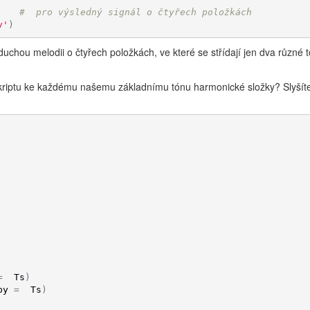
#  pro výsledný signál o čtyřech položkách
v'
)
duchou melodii o čtyřech položkách, ve které se střídají jen dva různé t
 skriptu ke každému našemu základnímu tónu harmonické složky? Slyšíte
=
Ts
)
by
=
Ts
)