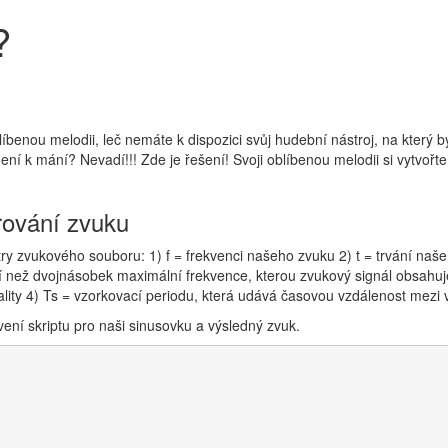
?
blíbenou melodii, leč nemáte k dispozici svůj hudební nástroj, na který by
í k mání? Nevadí!!! Zde je řešení! Svoji oblíbenou melodii si vytvořte
rování zvuku
y zvukového souboru: 1) f = frekvenci našeho zvuku 2) t = trvání naše
ší než dvojnásobek maximální frekvence, kterou zvukový signál obsahu
ity 4) Ts = vzorkovací periodu, která udává časovou vzdálenost mezi v
ení skriptu pro naši sinusovku a výsledný zvuk.