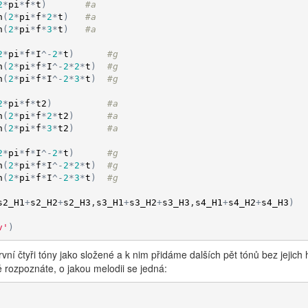
2
*
pi
*
f
*
t
)
#a
n
(
2
*
pi
*
f
*
2
*
t
)
#a
n
(
2
*
pi
*
f
*
3
*
t
)
#a
2
*
pi
*
f
*
I
^
-
2
*
t
)
#g
n
(
2
*
pi
*
f
*
I
^
-
2
*
2
*
t
)
#g
n
(
2
*
pi
*
f
*
I
^
-
2
*
3
*
t
)
#g
2
*
pi
*
f
*
t2
)
#a
n
(
2
*
pi
*
f
*
2
*
t2
)
#a
n
(
2
*
pi
*
f
*
3
*
t2
)
#a
2
*
pi
*
f
*
I
^
-
2
*
t
)
#g
n
(
2
*
pi
*
f
*
I
^
-
2
*
2
*
t
)
#g
n
(
2
*
pi
*
f
*
I
^
-
2
*
3
*
t
)
#g
s2_H1
+
s2_H2
+
s2_H3
,
s3_H1
+
s3_H2
+
s3_H3
,
s4_H1
+
s4_H2
+
s4_H3
)
v'
)
í čtyři tóny jako složené a k nim přidáme dalších pět tónů bez jejich 
 rozpoznáte, o jakou melodii se jedná: